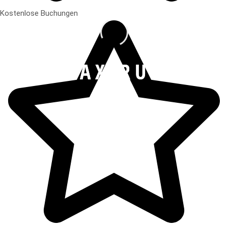
Kostenlose Buchungen
T
A
X
I
R
U
F