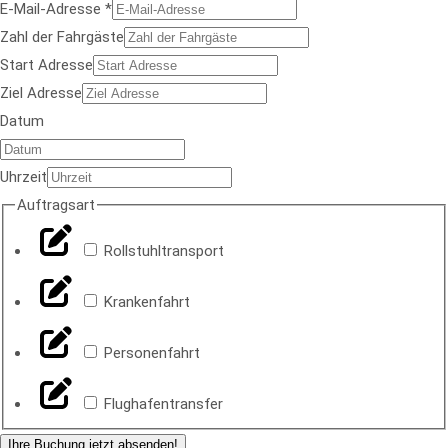
h
E-Mail-Adresse
*
r
Zahl der Fahrgäste
g
Start Adresse
ä
Ziel Adresse
s
Datum
t
e
Uhrzeit
Z
Auftragsart
a
Rollstuhltransport
h
l
Krankenfahrt
A
u
Personenfahrt
f
t
Flughafentransfer
r
Ihre Buchung jetzt absenden!