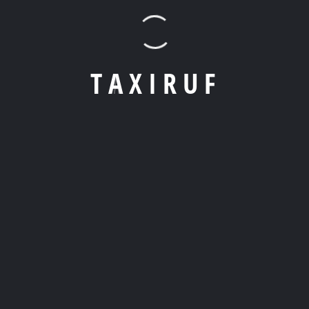
Ob eine normale Taxifahrt, Krankenfahrt, eine Geschäftsfahrt oder
T
A
X
I
R
U
F
ein Flughafentransfer, wir sind zu jeder Zeit für Sie da.