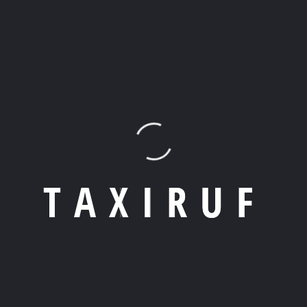
Botenservice für Geschäftsangel
 die pünktliche Zustellung Ihrer geschäftlichen Dokumente oder
trauliche Akten oder wertvolle Sendungen geht, wir garantieren,
T
A
X
I
R
U
F
Geschäftsbedürfnisse
 Dokumenten angewiesen sind, bieten wir zudem flexible Einzelk
ption einer monatlichen Abrechnung zu profitieren, die Ihre Buch