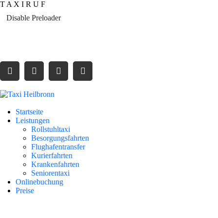
T
A
X
I
R
U
F
Disable Preloader
Tel: + 49 7131 22 888
dispo@taxi22888.de
Startseite
Leistungen
Rollstuhltaxi
Besorgungsfahrten
Flughafentransfer
Kurierfahrten
Krankenfahrten
Seniorentaxi
Onlinebuchung
Preise