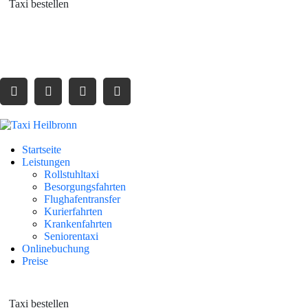
Taxi bestellen
Tel: + 49 7131 22 888
dispo@taxi22888.de
Startseite
Leistungen
Rollstuhltaxi
Besorgungsfahrten
Flughafentransfer
Kurierfahrten
Krankenfahrten
Seniorentaxi
Onlinebuchung
Preise
Taxi bestellen