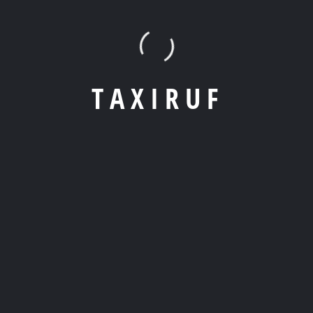
T
A
X
I
R
U
F
Apps
: Nutze unsere beliebte Taxi-Apps – einfach Standort
eingeben, Auto wählen und los geht’s!
Telefonisch
: Die altbewährte Methode – ruf einfach den
lokalen Taxi-Service an und teile ihnen deinen Standort mit.
Online Formular
: Gebe einfach Deine Abholadresse, das
Ziel und die gewünschte Uhrzeit ein. Ein Klick, und Dein Taxi ist
auf dem Weg!
2. Wie lade ich die Taxi-App herunter?