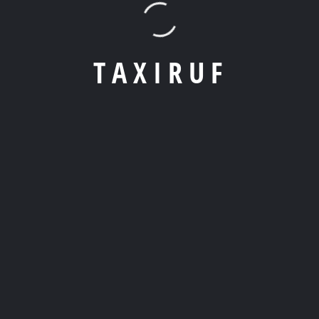
Apps
: Nutze unsere beliebte Taxi-Apps – einfach Standort
T
A
X
I
R
U
F
eingeben, Auto wählen und los geht’s!
Telefonisch
: Die altbewährte Methode – ruf einfach den
lokalen Taxi-Service an und teile ihnen deinen Standort mit.
Online Formular
: Gebe einfach Deine Abholadresse, das
Ziel und die gewünschte Uhrzeit ein. Ein Klick, und Dein Taxi ist
auf dem Weg!
2. Wie lade ich die Taxi-App herunter?