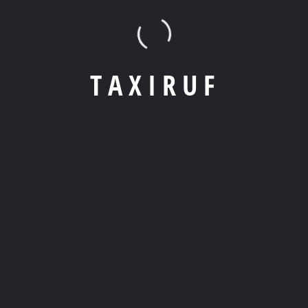
T
A
X
I
R
U
F
Apps
: Nutze unsere beliebte Taxi-Apps – einfach Standort
eingeben, Auto wählen und los geht’s!
Telefonisch
: Die altbewährte Methode – ruf einfach den
lokalen Taxi-Service an und teile ihnen deinen Standort mit.
Online Formular
: Gebe einfach Deine Abholadresse, das
Ziel und die gewünschte Uhrzeit ein. Ein Klick, und Dein Taxi ist
auf dem Weg!
2. Wie lade ich die Taxi-App herunter?