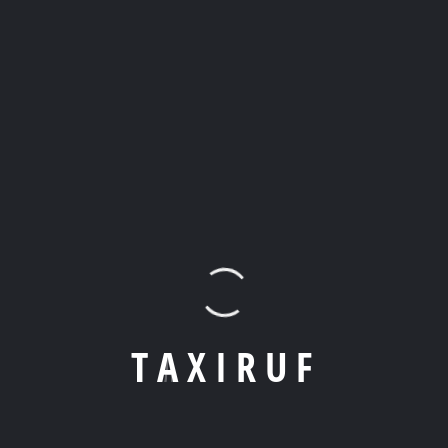
Zuverlässig.
FRAGEN ZU IHRER TAXIFAHRT
Und so klappt’s
1. Wie buche ich ein Taxi?
T
A
X
I
R
U
F