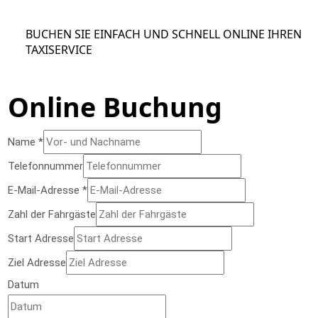
BUCHEN SIE EINFACH UND SCHNELL ONLINE IHREN
TAXISERVICE
Online Buchung
der
Name
*
Layout
Telefonnummer
Ziel
E-Mail-Adresse
*
Zahl der Fahrgäste
Start Adresse
Ziel Adresse
Datum