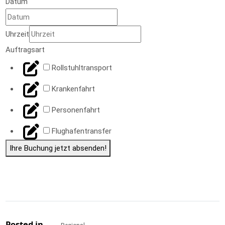
Datum
Uhrzeit
E-Mail-
Auftragsart
Adresse
Rollstuhltransport
Uhrzeit
Krankenfahrt
Adresse
Personenfahrt
Flughafentransfer
Ihre Buchung jetzt absenden!
Posted in