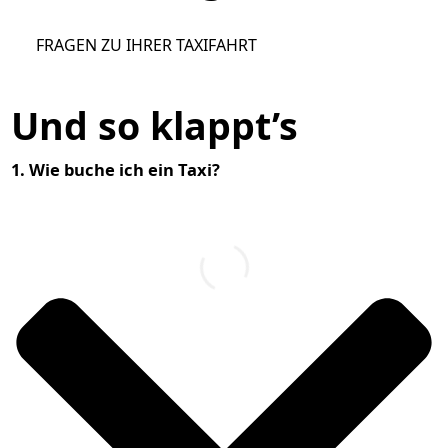
FRAGEN ZU IHRER TAXIFAHRT
Und so klappt’s
1. Wie buche ich ein Taxi?
T
A
X
I
R
U
F