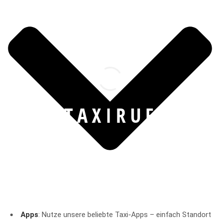
T
A
X
I
R
U
F
Apps
: Nutze unsere beliebte Taxi-Apps – einfach Standort