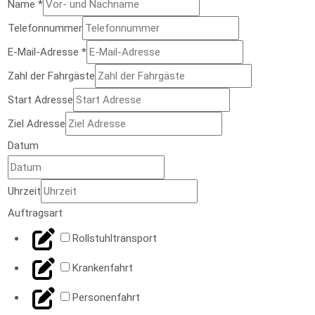
Name
*
Telefonnummer
E-Mail-Adresse
*
Zahl der Fahrgäste
Start Adresse
Ziel Adresse
Datum
Uhrzeit
der
Auftragsart
Uhrzeit
Rollstuhltransport
Fahrgäste
Krankenfahrt
Personenfahrt