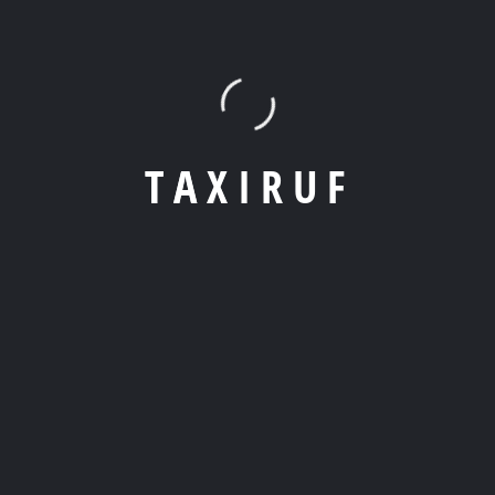
T
A
X
I
R
U
F
Apps
: Nutze unsere beliebte Taxi-Apps – einfach Standort
eingeben, Auto wählen und los geht’s!
Telefonisch
: Die altbewährte Methode – ruf einfach den
lokalen Taxi-Service an und teile ihnen deinen Standort mit.
Online Formular
: Gebe einfach Deine Abholadresse, das
Ziel und die gewünschte Uhrzeit ein. Ein Klick, und Dein Taxi ist
auf dem Weg!
2. Wie lade ich die Taxi-App herunter?